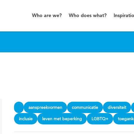
Who are we?
Who does what?
Inspirati
aanspreekvormen
communicatie
diversiteit
inclusie
leven met beperking
LGBTQ+
toeganke