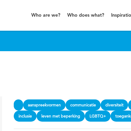
Who are we?
Who does what?
Inspirati
aanspreekvormen
communicatie
diversiteit
inclusie
leven met beperking
LGBTQ+
toeganke