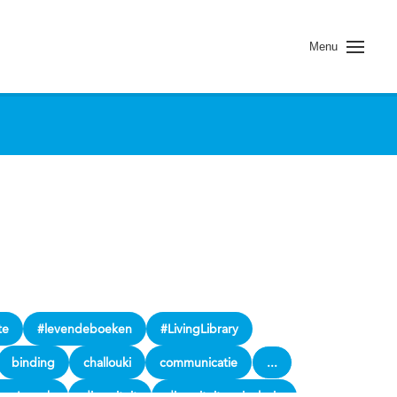
Menu
te
#levendeboeken
#LivingLibrary
binding
challouki
communicatie
...
se Jannah
diversiteit
diversiteit en inclusie