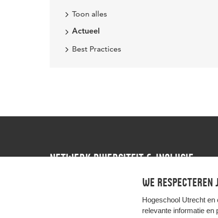
Toon alles
Actueel
Best Practices
NETWERK DIVERSITEIT & INCLUSIE
We respecteren j
Contact
Instagram
LinkedIn
Hogeschool Utrecht en
relevante informatie en