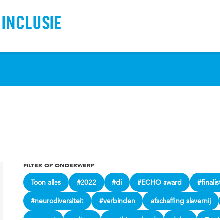
 INCLUSIE
FILTER OP ONDERWERP
Toon alles
#2022
#di
#ECHO award
#finalis
#neurodiversiteit
#verbinden
afschaffing slavernij
consent
cultuur
cynthia mcleod
delen
Deni