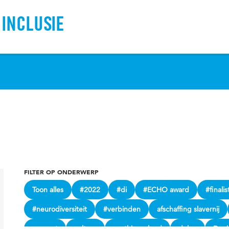
 INCLUSIE
FILTER OP ONDERWERP
Toon alles
#2022
#di
#ECHO award
#finalis
#neurodiversiteit
#verbinden
afschaffing slavernij
consent
cultuur
cynthia mcleod
delen
Deni