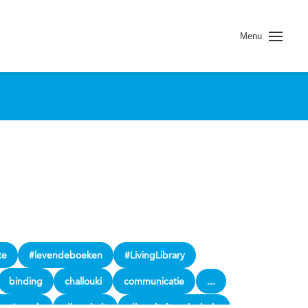
Menu
te
#levendeboeken
#LivingLibrary
binding
challouki
communicatie
...
se Jannah
diversiteit
diversiteit en inclusie