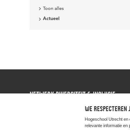
Toon alles
Actueel
NETWERK DIVERSITEIT & INCLUSIE
We respecteren j
Contact
Instagram
LinkedIn
Hogeschool Utrecht en
relevante informatie en