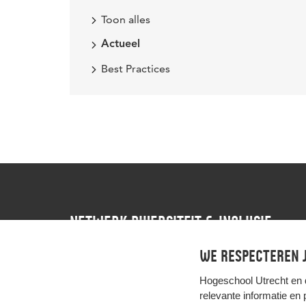
Toon alles
Actueel
Best Practices
NETWERK DIVERSITEIT & INCLUSIE
We respecteren j
Contact
Instagram
LinkedIn
Hogeschool Utrecht en
relevante informatie en