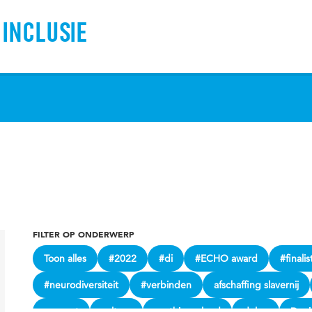
 INCLUSIE
FILTER OP ONDERWERP
Toon alles
#2022
#di
#ECHO award
#finalis
#neurodiversiteit
#verbinden
afschaffing slavernij
consent
cultuur
cynthia mcleod
delen
Deni