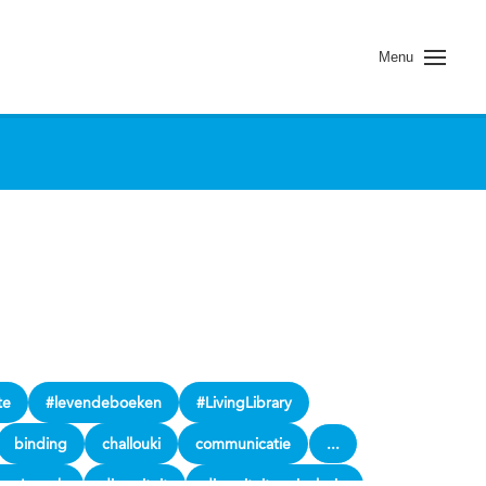
Menu
te
#levendeboeken
#LivingLibrary
binding
challouki
communicatie
...
se Jannah
diversiteit
diversiteit en inclusie