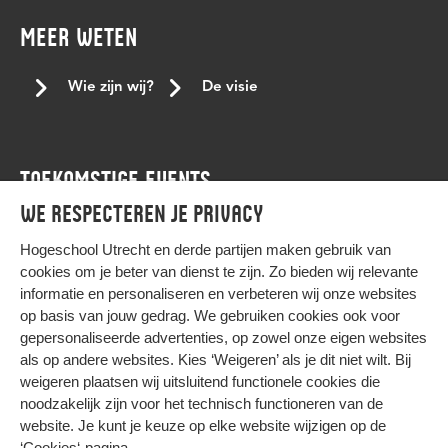
Keti koti dialoogtafel
koptisch
koptisch-orthodoxe
MEER WETEN
kracht van verschil
lancering
Landelijke conferentie tegen stagediscriminatie
leren
Wie zijn wij?
De visie
LGBTQI+
LHBTI
living room
medewerker
medewerkers
mensenrechten
mensenrechtenactiviste
TOEKOMSTIGE EVENTS
mentor
met beperking
Moesha Godfried
We respecteren je privacy
niet-westerse student
Nourdeen Wildeman
Agenda
onafhankelijkheid
ondersteuningsbehoefte
onderwijs
Hogeschool Utrecht en
derde partijen
maken gebruik van
cookies om je beter van dienst te zijn. Zo bieden wij relevante
Onderzoek
ontwikkelen
Paarse donderdag
informatie en personaliseren en verbeteren wij onze websites
Paarse vrijdag
panelgesprek
persoonlijke voornaamwoorden
op basis van jouw gedrag. We gebruiken cookies ook voor
gepersonaliseerde advertenties, op zowel onze eigen websites
podcast nederland
podcast tips
profileren
pronouns
HIER KOMT ALLES SAMEN
als op andere websites. Kies ‘Weigeren’ als je dit niet wilt. Bij
queer
Ramadan
samenhang
samenwerking
weigeren plaatsen wij uitsluitend functionele cookies die
noodzakelijk zijn voor het technisch functioneren van de
slavernijverleden
stagediscriminatie
steun
Privacy
website. Je kunt je keuze op elke website wijzigen op de
Cookies
student support centre
studentaanjager
Studeren
‘Cookies‘-pagina
.