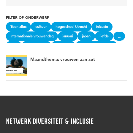
FILTER OP ONDERWERP
Toon alles
cultuur
hogeschool Utrecht
inlcusie
Internationale vrouwendag
januari
japan
liefde
...
love
maandthema
meditatie
mentale gezondheid
Saamhorigheid
sakura
samen
spiritualiteit
valentijn
Maandthema: vrouwen aan zet
vier de lente
vier de liefde
vier het leven
vrouwen
vrouwen aan zet
vrouwengeschiedenis
zelfzorg
NETWERK DIVERSITEIT & INCLUSIE