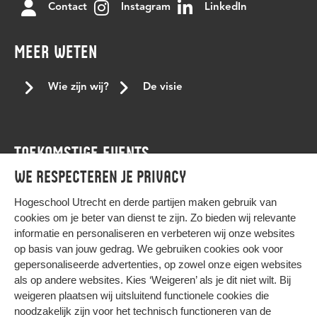
Contact
Instagram
LinkedIn
MEER WETEN
Wie zijn wij?
De visie
TOEKOMSTIGE EVENTS
We respecteren je privacy
Agenda
Hogeschool Utrecht en
derde partijen
maken gebruik van
cookies om je beter van dienst te zijn. Zo bieden wij relevante
informatie en personaliseren en verbeteren wij onze websites
op basis van jouw gedrag. We gebruiken cookies ook voor
gepersonaliseerde advertenties, op zowel onze eigen websites
HIER KOMT ALLES SAMEN
als op andere websites. Kies ‘Weigeren’ als je dit niet wilt. Bij
weigeren plaatsen wij uitsluitend functionele cookies die
noodzakelijk zijn voor het technisch functioneren van de
Privacy