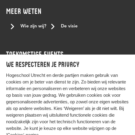
gevoelige gesprekken
gezond
GSA
hbo-ict
MEER WETEN
herdenkingsjaar
herdenkingsjaar slavernijverleden
het netwerk
hogeschool Utrecht
HogeschoolUtrecht
Wie zijn wij?
De visie
hu
HU Home
huiskamer
hulp
ICT
ICT cultuur
Iftar
ikpas
immigratieachtergrond
inclusie
inclusief
TOEKOMSTIGE EVENTS
inclusief onderwijs
inclusieve communicatie
inlcusie
We respecteren je privacy
inspirerende vrouwen
internationale studenten
Agenda
Internationale vrouwendag
internationale vrouwendag 2023
Hogeschool Utrecht en
derde partijen
maken gebruik van
cookies om je beter van dienst te zijn. Zo bieden wij relevante
interview
januari
japan
job offer.
joyce sylvester
informatie en personaliseren en verbeteren wij onze websites
kernteam
kerst
keti koti
Keti koti dialoogtafel
op basis van jouw gedrag. We gebruiken cookies ook voor
gepersonaliseerde advertenties, op zowel onze eigen websites
kleur
koptisch
koptisch-orthodoxe
kracht van verschil
HIER KOMT ALLES SAMEN
als op andere websites. Kies ‘Weigeren’ als je dit niet wilt. Bij
lancering
Landelijke conferentie tegen stagediscriminatie
weigeren plaatsen wij uitsluitend functionele cookies die
noodzakelijk zijn voor het technisch functioneren van de
lbqht
leren
leven met beperking
LGBTQ+
Privacy
website. Je kunt je keuze op elke website wijzigen op de
Cookies
LGBTQI+
LHBTI
LHBTIQA+
LHBTQ+
liefde
‘Cookies‘-pagina
.