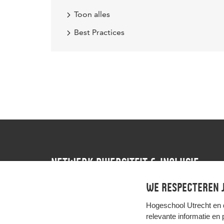
Toon alles
Best Practices
NETWERK DIVERSITEIT & INCLUSIE
We respecteren j
Contact
Instagram
LinkedIn
Hogeschool Utrecht en
relevante informatie en