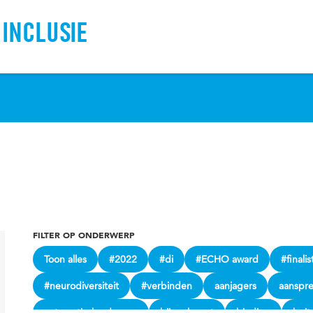
 INCLUSIE
FILTER OP ONDERWERP
Toon alles
#2022
#di
#ECHO award
#finalis
#neurodiversiteit
#verbinden
aanjagers
aanspr
automatische deuren
bijeenkomst
binding
buit