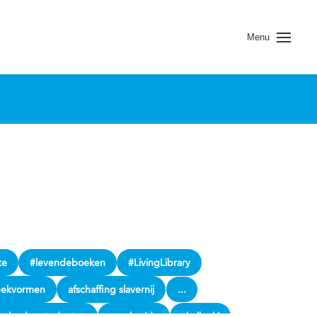
Menu
te
#levendeboeken
#LivingLibrary
eekvormen
afschaffing slavernij
...
enlandse studenten
canal pride
challouki