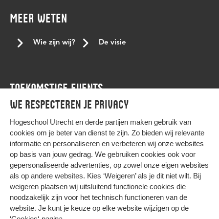
gevoelige gesprekken
gezond
GSA
hbo-ict
MEER WETEN
herdenkingsjaar
herdenkingsjaar slavernijverleden
het netwerk
hogeschool Utrecht
HogeschoolUtrecht
Wie zijn wij?
De visie
hu
HU Home
huiskamer
hulp
ICT
ICT cultuur
Iftar
ikpas
immigratieachtergrond
inclusie
inclusief
TOEKOMSTIGE EVENTS
inclusief onderwijs
inclusieve communicatie
inlcusie
We respecteren je privacy
inspirerende vrouwen
internationale studenten
Agenda
Internationale vrouwendag
internationale vrouwendag 2023
Hogeschool Utrecht en
derde partijen
maken gebruik van
cookies om je beter van dienst te zijn. Zo bieden wij relevante
interview
januari
japan
job offer.
joyce sylvester
informatie en personaliseren en verbeteren wij onze websites
kernteam
kerst
keti koti
Keti koti dialoogtafel
op basis van jouw gedrag. We gebruiken cookies ook voor
gepersonaliseerde advertenties, op zowel onze eigen websites
kleur
koptisch
koptisch-orthodoxe
kracht van verschil
HIER KOMT ALLES SAMEN
als op andere websites. Kies ‘Weigeren’ als je dit niet wilt. Bij
lancering
Landelijke conferentie tegen stagediscriminatie
weigeren plaatsen wij uitsluitend functionele cookies die
noodzakelijk zijn voor het technisch functioneren van de
lbqht
leren
leven met beperking
LGBTQ+
Privacy
website. Je kunt je keuze op elke website wijzigen op de
Cookies
LGBTQI+
LHBTI
LHBTIQA+
LHBTQ+
liefde
‘Cookies‘-pagina
.