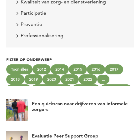
Kwaliteit van zorg- en dienstverlening
Participatie
Preventie
Professionalisering
FILTER OP ONDERWERP
Toon alles
2012
2014
2015
2016
2017
2018
2019
2020
2021
2022
...
Armoede
beschermd wonen
community
eenzaamheid
ervaringsdeskundigheid
ervaringskennis
gemengd wonen
Een quickscan naar drijfveren van informele
Gezonde sociale omgevingen
Inclusie
Informele zorg
zorgers
Innoveren
Integraal werken
Interprofessioneel werken
Jeugd
jongeren
Kantelen
Evaluatie Peer Support Groep
Kwaliteit van zorg- en dienstverlening
Kwetsbare groepen