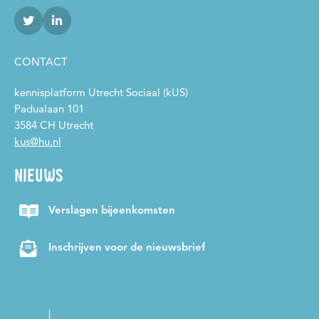
Respijtzorg
Sociaal isolement
Sociale ondernemingen
Sport
Transformeren
Transitie
Vitale netwerken
Vrijwilligers
Vroegsignalering
Werkplaats Arbeid en Inclusie
CONTACT
Werkplaats Maatschappelijke Ondersteuning en Participatie
kennisplatform Utrecht Sociaal (kUS)
Wijkgericht werken
Wijkteams
Zelfredzaamheid
Padualaan 101
3584 CH Utrecht
Zelfregie
Zorg en ondersteuning
kus@hu.nl
NIEUWS
Verslagen bijeenkomsten
Inschrijven voor de nieuwsbrief