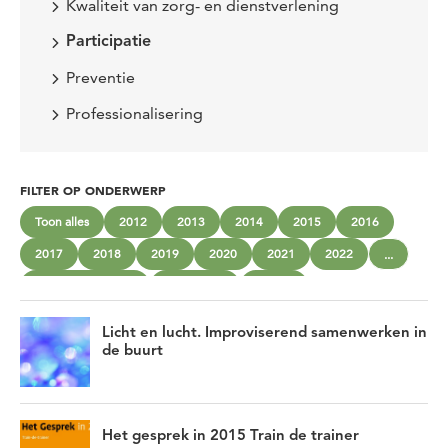
Kwaliteit van zorg- en dienstverlening
Participatie
Preventie
Professionalisering
FILTER OP ONDERWERP
Toon alles
2012
2013
2014
2015
2016
2017
2018
2019
2020
2021
2022
...
beschermd wonen
community
cultuur
gemengd wonen
Gezonde sociale omgevingen
Inclusie
Licht en lucht. Improviserend samenwerken in
Innoveren
Interprofessioneel werken
Jeugd
Kantelen
de buurt
Kwaliteit van zorg- en dienstverlening
Kwetsbare groepen
maatschappelijke opvang
Mantelzorg
Moreel beraad
Het gesprek in 2015 Train de trainer
Niet-aangeboren hersenletsel
Nieuwe werkwijzen