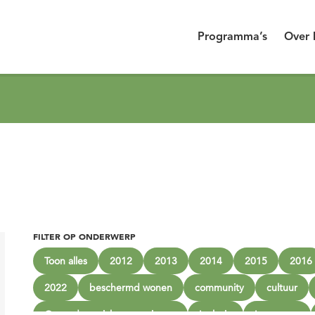
Programma’s
Over 
FILTER OP ONDERWERP
Toon alles
2012
2013
2014
2015
2016
2022
beschermd wonen
community
cultuur
Gezonde sociale omgevingen
Inclusie
Innoveren