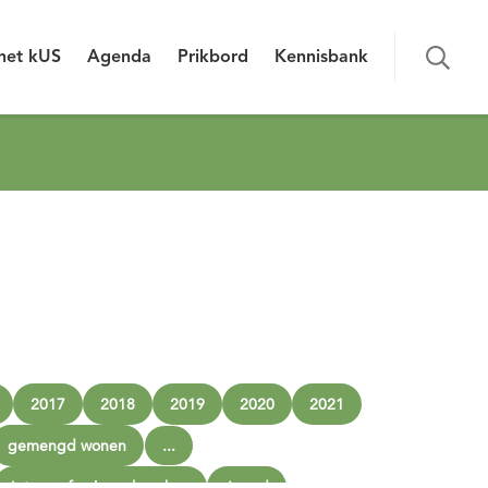
het kUS
Agenda
Prikbord
Kennisbank
2017
2018
2019
2020
2021
gemengd wonen
...
Interprofessioneel werken
Jeugd