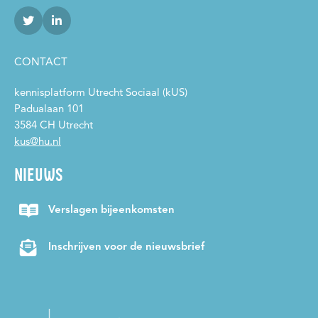
Werkplaats Maatschappelijke Ondersteuning en Participatie
Wijkgericht werken
Wijkteams
WMO
wonen
Zelfredzaamheid
Zelfregie
Zorg en ondersteuning
CONTACT
kennisplatform Utrecht Sociaal (kUS)
Padualaan 101
3584 CH Utrecht
kus@hu.nl
NIEUWS
Verslagen bijeenkomsten
Inschrijven voor de nieuwsbrief