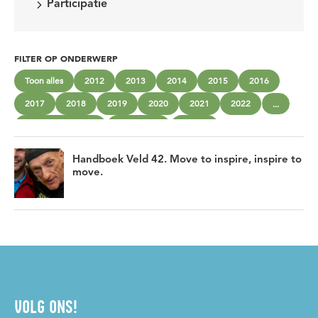
Participatie
FILTER OP ONDERWERP
Toon alles
2012
2013
2014
2015
2016
2017
2018
2019
2020
2021
2022
...
beschermd wonen
community
cultuur
gemengd wonen
Gezonde sociale omgevingen
Inclusie
Handboek Veld 42. Move to inspire, inspire to
Innoveren
Interprofessioneel werken
Jeugd
Kantelen
move.
Kwaliteit van zorg- en dienstverlening
Kwetsbare groepen
maatschappelijke opvang
Mantelzorg
Moreel beraad
Niet-aangeboren hersenletsel
Nieuwe werkwijzen
Participatie
Preventie
Professionalisering
Professionaliteit
Sociaal isolement
Sport
Transformeren
VOLG ONS!
Transitie
Vitale netwerken