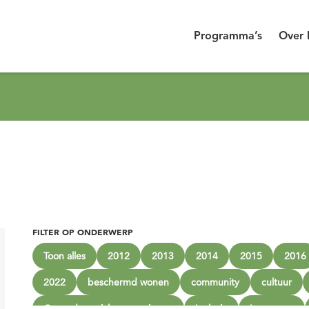
Programma’s
Over 
FILTER OP ONDERWERP
Toon alles
2012
2013
2014
2015
2016
2022
beschermd wonen
community
cultuur
Gezonde sociale omgevingen
Inclusie
Innoveren