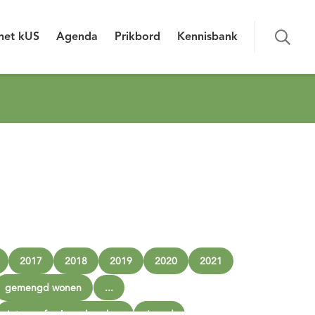
het kUS
Agenda
Prikbord
Kennisbank
2017
2018
2019
2020
2021
gemengd wonen
...
Interprofessioneel werken
Jeugd