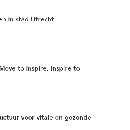
tsbare groepen
maatschappelijke opvang
en in stad Utrecht
letsel
Nieuwe werkwijzen
Participatie
ciaal isolement
Sport
Transformeren
jke Ondersteuning en Participatie
Zelfredzaamheid
Zelfregie
ove to inspire, inspire to
ructuur voor vitale en gezonde