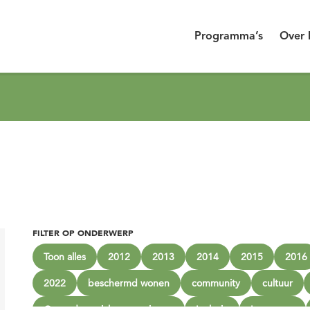
Programma’s
Over 
FILTER OP ONDERWERP
Toon alles
2012
2013
2014
2015
2016
2022
beschermd wonen
community
cultuur
Gezonde sociale omgevingen
Inclusie
Innoveren