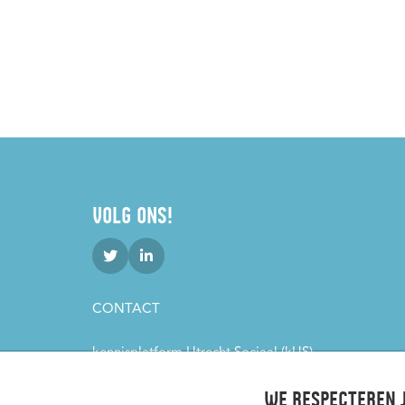
VOLG ONS!
CONTACT
kennisplatform Utrecht Sociaal (kUS)
Padualaan 101
3584 CH Utrecht
We respecteren j