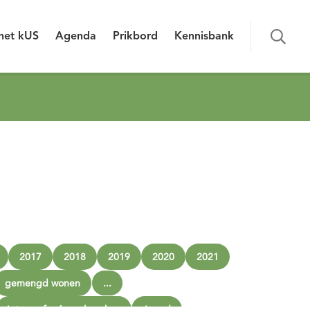
het kUS
Agenda
Prikbord
Kennisbank
2017
2018
2019
2020
2021
gemengd wonen
...
Interprofessioneel werken
Jeugd