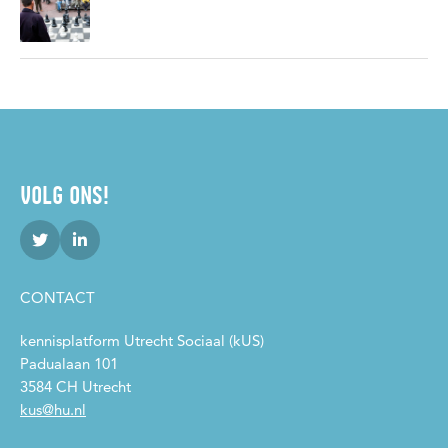
Participatie
Preventie
Professionalisering
Professionaliteit
Sociaal isolement
Sport
Transformeren
Transitie
Vitale netwerken
Werkplaats Maatschappelijke Ondersteuning en Participatie
Wijkgericht werken
Wijkteams
WMO
wonen
VOLG ONS!
Zelfredzaamheid
Zelfregie
Zorg en ondersteuning
CONTACT
kennisplatform Utrecht Sociaal (kUS)
Padualaan 101
3584 CH Utrecht
kus@hu.nl