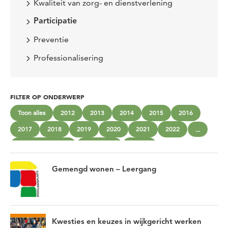
Kwaliteit van zorg- en dienstverlening
Participatie
Preventie
Professionalisering
FILTER OP ONDERWERP
Toon alles
2012
2013
2014
2015
2016
2017
2018
2019
2020
2021
2022
...
beschermd wonen
community
cultuur
gemengd wonen
Gezonde sociale omgevingen
Inclusie
Gemengd wonen – Leergang
Innoveren
Interprofessioneel werken
Jeugd
Kantelen
Kwaliteit van zorg- en dienstverlening
Kwetsbare groepen
maatschappelijke opvang
Mantelzorg
Moreel beraad
Kwesties en keuzes in wijkgericht werken
Niet-aangeboren hersenletsel
Nieuwe werkwijzen