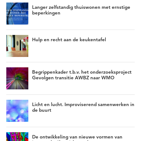
maatschappelijke opvang
Mantelzorg
Moreel beraad
Langer zelfstandig thuiswonen met ernstige
Niet-aangeboren hersenletsel
Nieuwe werkwijzen
beperkingen
Participatie
Preventie
Professionalisering
Professionaliteit
Sociaal isolement
Sport
Transformeren
Hulp en recht aan de keukentafel
Transitie
Vitale netwerken
Werkplaats Maatschappelijke Ondersteuning en Participatie
Wijkgericht werken
Wijkteams
WMO
wonen
Zelfredzaamheid
Zelfregie
Zorg en ondersteuning
Begrippenkader t.b.v. het onderzoeksproject
Gevolgen transitie AWBZ naar WMO
Licht en lucht. Improviserend samenwerken in
de buurt
De ontwikkeling van nieuwe vormen van