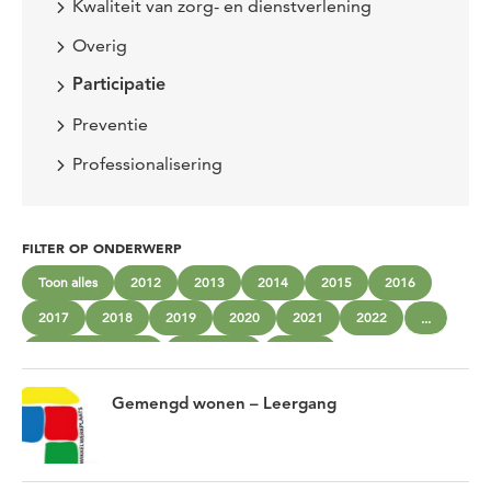
Kwaliteit van zorg- en dienstverlening
Overig
Participatie
Preventie
Professionalisering
FILTER OP ONDERWERP
Toon alles
2012
2013
2014
2015
2016
2017
2018
2019
2020
2021
2022
...
beschermd wonen
community
cultuur
gemengd wonen
Gezonde sociale omgevingen
Inclusie
Gemengd wonen – Leergang
Innoveren
Interprofessioneel werken
Jeugd
Kantelen
Kwaliteit van zorg- en dienstverlening
Kwetsbare groepen