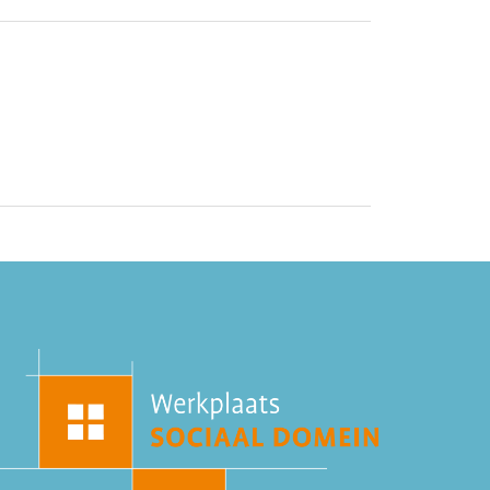
tsbare groepen
maatschappelijke opvang
letsel
Nieuwe werkwijzen
Participatie
ciaal isolement
Sport
Transformeren
jke Ondersteuning en Participatie
Zelfredzaamheid
Zelfregie