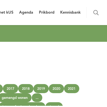
het kUS
Agenda
Prikbord
Kennisbank
2017
2018
2019
2020
2021
gemengd wonen
...
Interprofessioneel werken
Jeugd