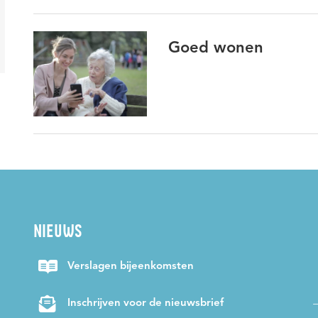
Kantelen
Kwaliteit van zorg- en dienstverlening
Kwe
Goed wonen
Mantelzorg
Moreel beraad
Niet-aangeboren hersen
Preventie
Professionalisering
Professionaliteit
So
Transitie
Vitale netwerken
Werkplaats Maatschappeli
Wijkgericht werken
Wijkteams
WMO
wonen
Zorg en ondersteuning
NIEUWS
Verslagen bijeenkomsten
Inschrijven voor de nieuwsbrief