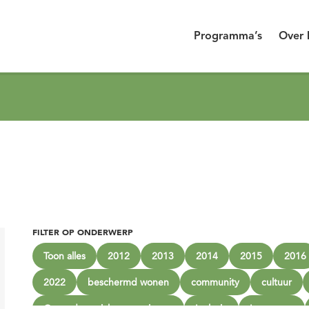
Programma’s
Over 
FILTER OP ONDERWERP
Toon alles
2012
2013
2014
2015
2016
2022
beschermd wonen
community
cultuur
Gezonde sociale omgevingen
Inclusie
Innoveren