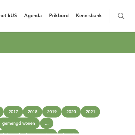
het kUS
Agenda
Prikbord
Kennisbank
2017
2018
2019
2020
2021
gemengd wonen
...
Interprofessioneel werken
Jeugd