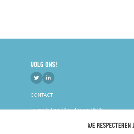
VOLG ONS!
CONTACT
kennisplatform Utrecht Sociaal (kUS)
Padualaan 101
3584 CH Utrecht
We respecteren j
kus@hu.nl