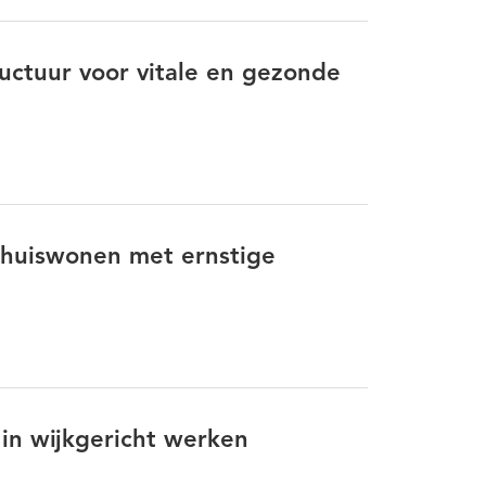
tsbare groepen
maatschappelijke opvang
ructuur voor vitale en gezonde
letsel
Nieuwe werkwijzen
Participatie
ciaal isolement
Sport
Transformeren
jke Ondersteuning en Participatie
Zelfredzaamheid
Zelfregie
thuiswonen met ernstige
in wijkgericht werken