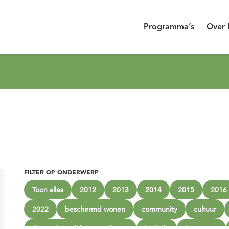
Programma’s
Over 
FILTER OP ONDERWERP
Toon alles
2012
2013
2014
2015
2016
2022
beschermd wonen
community
cultuur
Gezonde sociale omgevingen
Inclusie
Innoveren