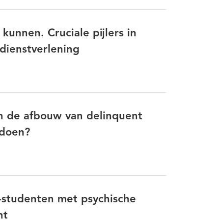
n
Kwaliteit van zorg- en dienstverlening
 kunnen. Cruciale pijlers in
Mantelzorg
Niet-aangeboren hersenletsel
 dienstverlening
ntie
Professionalisering
Professionaliteit
 isolement
Sociale ondernemingen
werkalliantie
WMO
Zelfredzaamheid
Zelfregie
an de afbouw van delinquent
 doen?
-studenten met psychische
ht