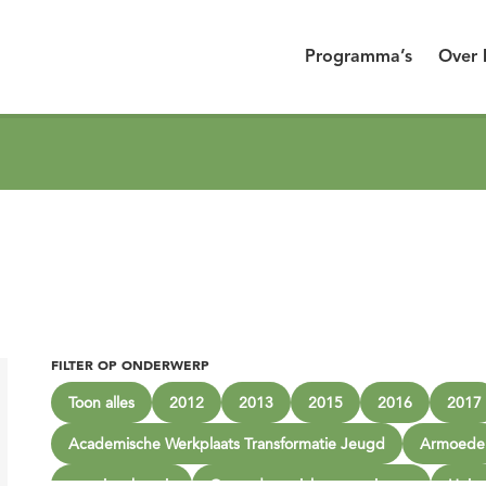
Programma’s
Over 
FILTER OP ONDERWERP
Toon alles
2012
2013
2015
2016
2017
Academische Werkplaats Transformatie Jeugd
Armoede
ervaringskennis
Gezonde sociale omgevingen
Huise