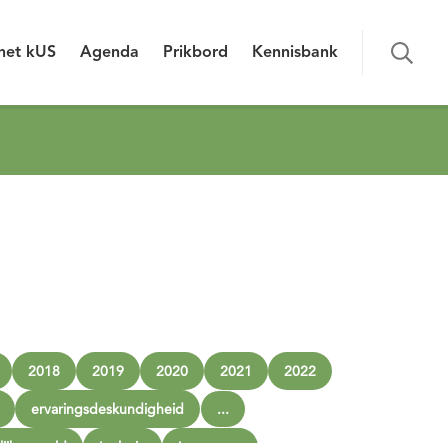
het kUS
Agenda
Prikbord
Kennisbank
2018
2019
2020
2021
2022
ervaringsdeskundigheid
...
lijk geweld
Inclusie
Innoveren