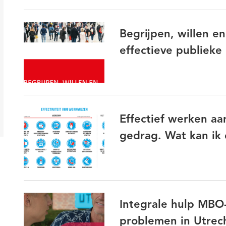
Interprofessioneel werken
Jeugd
Kwaliteit van leve
Begrijpen, willen en
Kwartiermaken
LVB
maatschappelijke vraagstukken
effectieve publieke
Nieuwe werkwijzen
Onderwijs
Participatie
Preve
reflectie
Schulden
Schuldhulpverlening
Sociaal
sociale vraagstukken
Vitale netwerken
Vrijwilligers
Werkplaats Maatschappelijke Ondersteuning en Participatie
Effectief werken a
Zorg en ondersteuning
gedrag. Wat kan ik
Integrale hulp MBO
problemen in Utrec