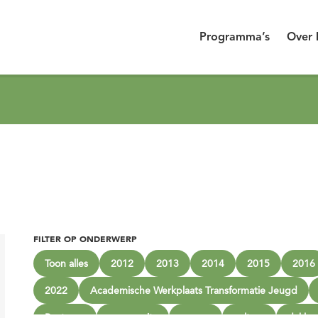
Programma’s
Over 
FILTER OP ONDERWERP
Toon alles
2012
2013
2014
2015
2016
2022
Academische Werkplaats Transformatie Jeugd
Besturen
community
corona
cultuur
dakloo