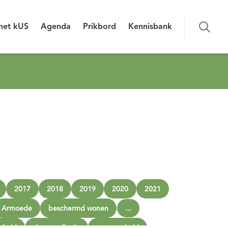
het kUS
Agenda
Prikbord
Kennisbank
2017
2018
2019
2020
2021
Armoede
beschermd wonen
...
sheid
decentralisatie
eenzaamheid