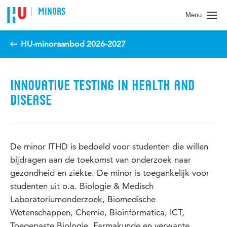
Spring naar pagina inhoud
MINORS
Menu
HU-minoraanbod 2026-2027
INNOVATIVE TESTING IN HEALTH AND
DISEASE
De minor ITHD is bedoeld voor studenten die willen
bijdragen aan de toekomst van onderzoek naar
gezondheid en ziekte. De minor is toegankelijk voor
studenten uit o.a. Biologie & Medisch
Laboratoriumonderzoek, Biomedische
Wetenschappen, Chemie, Bioinformatica, ICT,
Toegepaste Biologie, Farmakunde en verwante