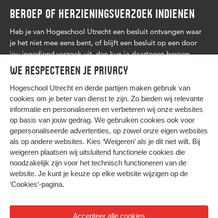
BEROEP OF HERZIENINGSVERZOEK INDIENEN
Heb je van Hogeschool Utrecht een besluit ontvangen waar
je het niet mee eens bent, of blijft een besluit op een door
jou ingediend verzoek uit, dan kun je daartegen beroep
aantekenen. Lees
meer
.
We respecteren je privacy
Hogeschool Utrecht en
derde partijen
maken gebruik van
cookies om je beter van dienst te zijn. Zo bieden wij relevante
informatie en personaliseren en verbeteren wij onze websites
op basis van jouw gedrag. We gebruiken cookies ook voor
gepersonaliseerde advertenties, op zowel onze eigen websites
HIER KOMT ALLES SAMEN
als op andere websites. Kies ‘Weigeren’ als je dit niet wilt. Bij
weigeren plaatsen wij uitsluitend functionele cookies die
noodzakelijk zijn voor het technisch functioneren van de
Privacy
website. Je kunt je keuze op elke website wijzigen op de
Cookies
‘Cookies‘-pagina
.
Accepteer alle cookies