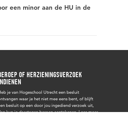
 voor een minor aan de HU in de
BEROEP OF HERZIENINGSVERZOEK
INDIENEN
eb je van Hogeschool Utrecht een besluit
ntvangen waar je het niet mee eens bent, of blijft
en besluit op een door jou ingediend verzoek uit,
an kun je daartegen beroep aantekenen. Lees
meer
.