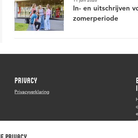
11 juni 2026
In- en uitschrijven
zomerperiode
PRIVACY
Privacyverklaring
H
o
e
d
e privacy