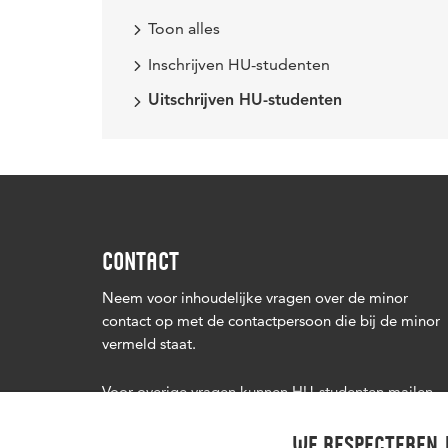
Toon alles
Inschrijven HU-studenten
Uitschrijven HU-studenten
CONTACT
Neem voor inhoudelijke vragen over de minor
contact op met de contactpersoon die bij de minor
vermeld staat.
Voor overige vragen kunnen HU-studenten mailen
naar
minors@hu.nl
. Studenten van andere
onderwijsinstellingen kunnen mailen naar
We respecteren j