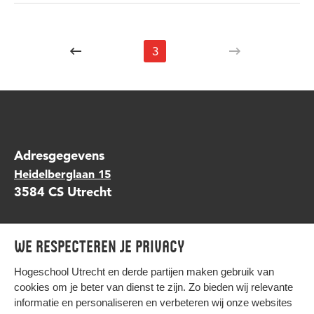
3
Adresgegevens
Heidelberglaan 15
3584 CS Utrecht
Contact?
We respecteren je privacy
scompany@hu.nl
Volg ons op
,
Facebook
en
Instagram
LinkedIn
Hogeschool Utrecht en
derde partijen
maken gebruik van
cookies om je beter van dienst te zijn. Zo bieden wij relevante
informatie en personaliseren en verbeteren wij onze websites