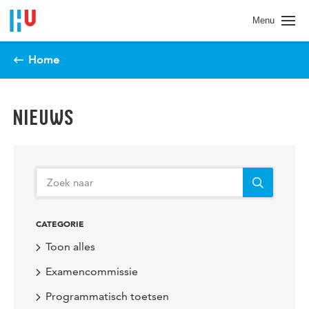
Spring naar pagina inhoud
Menu
Home
NIEUWS
CATEGORIE
Toon alles
Examencommissie
Programmatisch toetsen