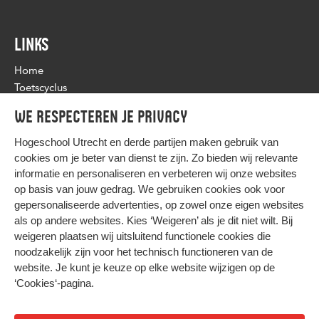
LINKS
Home
Toetscyclus
Toetsprogramma & -beleid
We respecteren je privacy
Flexibele toetsing
Nieuws
Hogeschool Utrecht en
derde partijen
maken gebruik van
cookies om je beter van dienst te zijn. Zo bieden wij relevante
informatie en personaliseren en verbeteren wij onze websites
op basis van jouw gedrag. We gebruiken cookies ook voor
gepersonaliseerde advertenties, op zowel onze eigen websites
HIER KOMT ALLES SAMEN
als op andere websites. Kies ‘Weigeren’ als je dit niet wilt. Bij
weigeren plaatsen wij uitsluitend functionele cookies die
noodzakelijk zijn voor het technisch functioneren van de
Privacy
website. Je kunt je keuze op elke website wijzigen op de
Cookies
‘Cookies‘-pagina
.