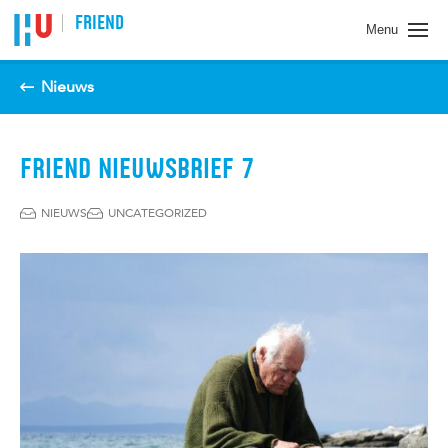
Spring naar pagina inhoud
FRIEND
Menu
Nieuws
FRIEND NIEUWSBRIEF 7
NIEUWS
UNCATEGORIZED