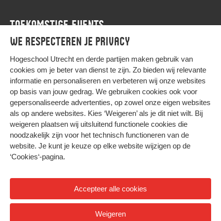
TOEKOMSTIGE EVENTS
We respecteren je privacy
Agenda
Hogeschool Utrecht en
derde partijen
maken gebruik van
cookies om je beter van dienst te zijn. Zo bieden wij relevante
informatie en personaliseren en verbeteren wij onze websites
op basis van jouw gedrag. We gebruiken cookies ook voor
gepersonaliseerde advertenties, op zowel onze eigen websites
HIER KOMT ALLES SAMEN
als op andere websites. Kies ‘Weigeren’ als je dit niet wilt. Bij
weigeren plaatsen wij uitsluitend functionele cookies die
noodzakelijk zijn voor het technisch functioneren van de
Privacy
website. Je kunt je keuze op elke website wijzigen op de
Cookies
‘Cookies‘-pagina
.
Accepteer alle cookies
© 2026 Hogeschool Utrecht
Weigeren