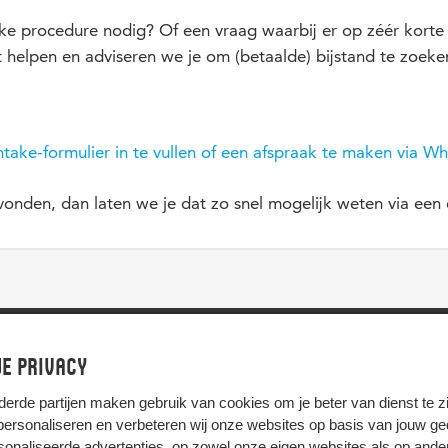
ijke procedure nodig? Of een vraag waarbij er op zéér kort
et helpen en adviseren we je om (betaalde) bijstand te zoeke
ntake-formulier in te vullen of een afspraak te maken via W
nden, dan laten we je dat zo snel mogelijk weten via een 
e privacy
derde partijen
maken gebruik van cookies om je beter van dienst te zij
 personaliseren en verbeteren wij onze websites op basis van jouw g
onaliseerde advertenties, op zowel onze eigen websites als op ande