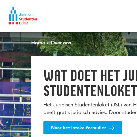
Spring naar pagina inhoud
Home
Over ons
WAT DOET HET JU
STUDENTENLOKE
Het Juridisch Studentenloket (JSL) van 
geeft gratis juridisch advies. Door stude
Naar het intake-formulier