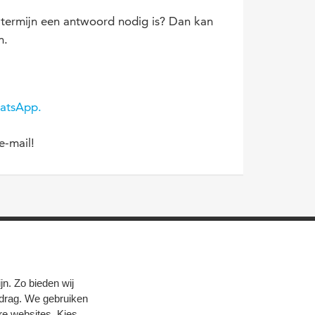
e termijn een antwoord nodig is? Dan kan
n.
hatsApp.
e-mail!
n. Zo bieden wij
edrag. We gebruiken
re websites. Kies