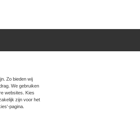
n. Zo bieden wij
edrag. We gebruiken
re websites. Kies
zakelijk zijn voor het
ies‘-pagina
.
Privacy
Cookies
© 2026 Hogeschool Utrecht