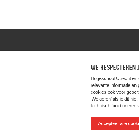
Voor vragen stuur een e-mail naar gamedidactiek@h
We respecteren j
Hogeschool Utrecht en
relevante informatie en
cookies ook voor gepers
‘Weigeren’ als je dit nie
technisch functioneren 
Accepteer alle cook