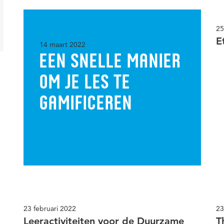
Volwassenen in werksetting
Warmte
WO
25
E
14 maart 2022
EEN SNELLE MANIER
OM JE LES TE
GAMIFICEREN
23 februari 2022
23
Leeractiviteiten voor de Duurzame
T