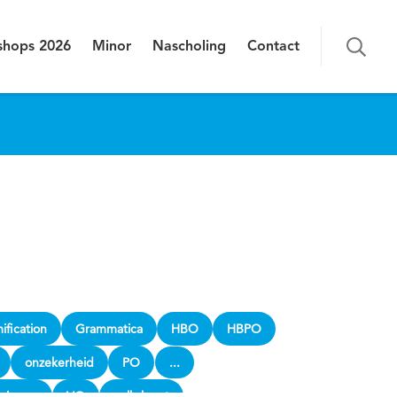
hops 2026
Minor
Nascholing
Contact
ification
Grammatica
HBO
HBPO
onzekerheid
PO
...
ningen
VO
volkskrant