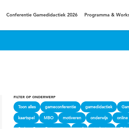
Conferentie Gamedidactiek 2026
Programma & Works
FILTER OP ONDERWERP
Toon alles
gameconferentie
gamedidactiek
Gam
kaartspel
MBO
motiveren
onderwijs
online
Serious Game Ontwerpers
spel
studenten
Teke