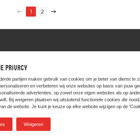
1
2
u.nl
e privacy
derde partijen
maken gebruik van cookies om je beter van dienst te zij
 personaliseren en verbeteren wij onze websites op basis van jouw g
onaliseerde advertenties, op zowel onze eigen websites als op ande
t wilt. Bij weigeren plaatsen wij uitsluitend functionele cookies die nood
HIER KOMT ALLES SAMEN
van de website. Je kunt je keuze op elke website wijzigen op de
‘Cook
ies
Weigeren