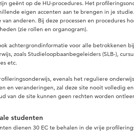
ijn geënt op de HU-procedures. Het profileringsond
illende eigen accenten aan te brengen in je studi
e van anderen. Bij deze processen en procedures ho
heden (zie rollen en organogram).
ook achtergrondinformatie voor alle betrokkenen bij
rwijs, zoals Studieloopbaanbegeleiders (SLB-), curs
s etc.
ofileringsonderwijs, evenals het reguliere onderwijs
n en veranderingen, zal deze site nooit volledig e
oud van de site kunnen geen rechten worden ontlee
uale studenten
ten dienen 30 EC te behalen in de vrije profilering