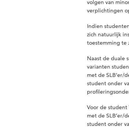
volgen van minor
verplichtingen o
Indien studente
zich natuurlijk i
toestemming te z
Naast de duale s
varianten student
met de SLB’er/de
student onder va
profileringsonde
Voor de student V
met de SLB’er/de
student onder va