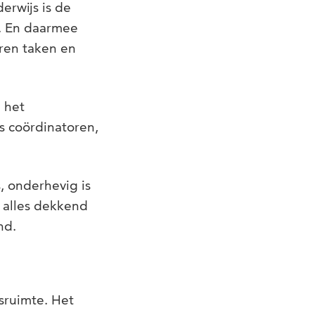
erwijs is de
e. En daarmee
ren taken en
 het
us coördinatoren,
, onderhevig is
n alles dekkend
nd.
sruimte. Het