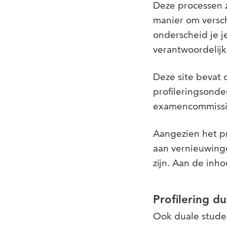
Deze processen z
manier om versch
onderscheid je j
verantwoordelijk
Deze site bevat 
profileringsonde
examencommissie
Aangezien het pr
aan vernieuwinge
zijn. Aan de inh
Profilering d
Ook duale studen