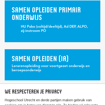
SAMEN OPLEIDEN PRIMAIR
ONDERWIJS
HU Pabo (voltijd/deeltijd), Ad DEP, ALPO,
zij-instroom PO
SAMEN OPLEIDEN (IA)
Lerarenopleiding voor voortgezet onderwijs en
beroepsonderwijs
We respecteren je privacy
Hogeschool Utrecht en
derde partijen
maken gebruik van