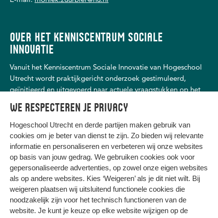
OVER HET KENNISCENTRUM SOCIALE
INNOVATIE
Vanuit het Kenniscentrum Sociale Innovatie van Hogeschool
Utrecht wordt praktijkgericht onderzoek gestimuleerd,
geïnitieerd en uitgevoerd naar actuele vraagstukken op het
gebied van maatschappelijke ondersteuning en
We respecteren je privacy
dienstverlening, (schuld)hulp- en dienstverlening, personeel
en arbeid, recht, justitie en veiligheid.
Hogeschool Utrecht en
derde partijen
maken gebruik van
cookies om je beter van dienst te zijn. Zo bieden wij relevante
informatie en personaliseren en verbeteren wij onze websites
op basis van jouw gedrag. We gebruiken cookies ook voor
gepersonaliseerde advertenties, op zowel onze eigen websites
HIER KOMT ALLES SAMEN
als op andere websites. Kies ‘Weigeren’ als je dit niet wilt. Bij
weigeren plaatsen wij uitsluitend functionele cookies die
noodzakelijk zijn voor het technisch functioneren van de
Privacy
website. Je kunt je keuze op elke website wijzigen op de
Cookies