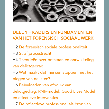
DEEL 1 – KADERS EN FUNDAMENTEN
VAN HET FORENSISCH SOCIAAL WERK
H2
De forensisch sociale professionaliteit
H3
Straf(proces)recht
H4
Theorieën over ontstaan en ontwikkeling
van delictgedrag
H5
Wat maakt dat mensen stoppen met het
plegen van delicten?
H6
Beïnvloeden van afbouw van
delictgedrag: RNR-model, Good Lives Model
en effectieve interventies
H7
De reflectieve professional als bron van