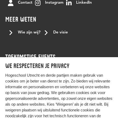
Contact
Instagram
LinkedIn
job offer.
joyce sylvester
kernteam
kerst
keti koti
Keti koti dialoogtafel
koptisch
koptisch-orthodoxe
MEER WETEN
kracht van verschil
lancering
Landelijke conferentie tegen stagediscriminatie
leren
Wie zijn wij?
De visie
LGBTQI+
LHBTI
living room
medewerker
medewerkers
mensenrechten
mensenrechtenactiviste
TOEKOMSTIGE EVENTS
mentor
met beperking
Moesha Godfried
We respecteren je privacy
niet-westerse student
Nourdeen Wildeman
Agenda
onafhankelijkheid
ondersteuningsbehoefte
onderwijs
Hogeschool Utrecht en
derde partijen
maken gebruik van
cookies om je beter van dienst te zijn. Zo bieden wij relevante
Onderzoek
ontwikkelen
Paarse donderdag
informatie en personaliseren en verbeteren wij onze websites
Paarse vrijdag
panelgesprek
persoonlijke voornaamwoorden
op basis van jouw gedrag. We gebruiken cookies ook voor
gepersonaliseerde advertenties, op zowel onze eigen websites
podcast nederland
podcast tips
profileren
pronouns
HIER KOMT ALLES SAMEN
als op andere websites. Kies ‘Weigeren’ als je dit niet wilt. Bij
queer
Ramadan
samenhang
samenwerking
weigeren plaatsen wij uitsluitend functionele cookies die
noodzakelijk zijn voor het technisch functioneren van de
slavernijverleden
stagediscriminatie
steun
Privacy