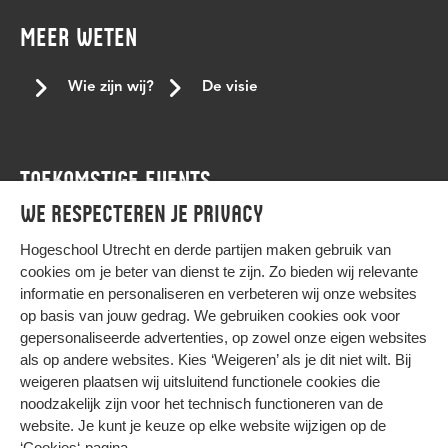
Keti koti dialoogtafel
koptisch
koptisch-orthodoxe
MEER WETEN
kracht van verschil
lancering
Landelijke conferentie tegen stagediscriminatie
leren
Wie zijn wij?
De visie
LGBTQI+
LHBTI
living room
medewerker
medewerkers
mensenrechten
mensenrechtenactiviste
TOEKOMSTIGE EVENTS
mentor
met beperking
Moesha Godfried
We respecteren je privacy
niet-westerse student
Nourdeen Wildeman
Agenda
onafhankelijkheid
ondersteuningsbehoefte
onderwijs
Hogeschool Utrecht en
derde partijen
maken gebruik van
cookies om je beter van dienst te zijn. Zo bieden wij relevante
Onderzoek
ontwikkelen
Paarse donderdag
informatie en personaliseren en verbeteren wij onze websites
Paarse vrijdag
panelgesprek
persoonlijke voornaamwoorden
op basis van jouw gedrag. We gebruiken cookies ook voor
gepersonaliseerde advertenties, op zowel onze eigen websites
podcast nederland
podcast tips
profileren
pronouns
HIER KOMT ALLES SAMEN
als op andere websites. Kies ‘Weigeren’ als je dit niet wilt. Bij
queer
Ramadan
samenhang
samenwerking
weigeren plaatsen wij uitsluitend functionele cookies die
noodzakelijk zijn voor het technisch functioneren van de
slavernijverleden
stagediscriminatie
steun
Privacy
website. Je kunt je keuze op elke website wijzigen op de
Cookies
student support centre
studentaanjager
Studeren
‘Cookies‘-pagina
.