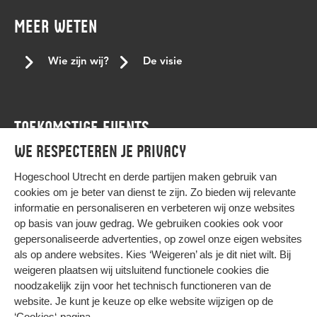
Keti koti dialoogtafel
koptisch
koptisch-orthodoxe
MEER WETEN
kracht van verschil
lancering
Landelijke conferentie tegen stagediscriminatie
leren
Wie zijn wij?
De visie
LGBTQI+
LHBTI
living room
medewerker
medewerkers
mensenrechten
mensenrechtenactiviste
TOEKOMSTIGE EVENTS
mentor
met beperking
Moesha Godfried
We respecteren je privacy
niet-westerse student
Nourdeen Wildeman
Agenda
onafhankelijkheid
ondersteuningsbehoefte
onderwijs
Hogeschool Utrecht en
derde partijen
maken gebruik van
cookies om je beter van dienst te zijn. Zo bieden wij relevante
Onderzoek
ontwikkelen
Paarse donderdag
informatie en personaliseren en verbeteren wij onze websites
Paarse vrijdag
panelgesprek
persoonlijke voornaamwoorden
op basis van jouw gedrag. We gebruiken cookies ook voor
gepersonaliseerde advertenties, op zowel onze eigen websites
podcast nederland
podcast tips
profileren
pronouns
HIER KOMT ALLES SAMEN
als op andere websites. Kies ‘Weigeren’ als je dit niet wilt. Bij
queer
Ramadan
samenhang
samenwerking
weigeren plaatsen wij uitsluitend functionele cookies die
noodzakelijk zijn voor het technisch functioneren van de
slavernijverleden
stagediscriminatie
steun
Privacy
website. Je kunt je keuze op elke website wijzigen op de
Cookies
student support centre
studentaanjager
Studeren
‘Cookies‘-pagina
.