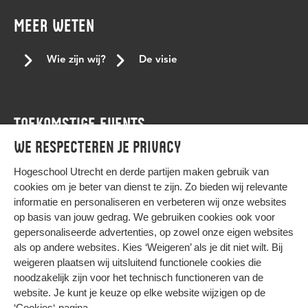
Keti koti dialoogtafel
koptisch
koptisch-orthodoxe
MEER WETEN
kracht van verschil
lancering
Landelijke conferentie tegen stagediscriminatie
leren
Wie zijn wij?
De visie
LGBTQI+
LHBTI
living room
medewerker
medewerkers
mensenrechten
mensenrechtenactiviste
TOEKOMSTIGE EVENTS
mentor
met beperking
Moesha Godfried
We respecteren je privacy
niet-westerse student
Nourdeen Wildeman
Agenda
onafhankelijkheid
ondersteuningsbehoefte
onderwijs
Hogeschool Utrecht en
derde partijen
maken gebruik van
cookies om je beter van dienst te zijn. Zo bieden wij relevante
Onderzoek
ontwikkelen
Paarse donderdag
informatie en personaliseren en verbeteren wij onze websites
Paarse vrijdag
panelgesprek
persoonlijke voornaamwoorden
op basis van jouw gedrag. We gebruiken cookies ook voor
gepersonaliseerde advertenties, op zowel onze eigen websites
podcast nederland
podcast tips
profileren
pronouns
HIER KOMT ALLES SAMEN
als op andere websites. Kies ‘Weigeren’ als je dit niet wilt. Bij
queer
Ramadan
samenhang
samenwerking
weigeren plaatsen wij uitsluitend functionele cookies die
noodzakelijk zijn voor het technisch functioneren van de
slavernijverleden
stagediscriminatie
steun
Privacy
website. Je kunt je keuze op elke website wijzigen op de
Cookies
student support centre
studentaanjager
Studeren
‘Cookies‘-pagina
.