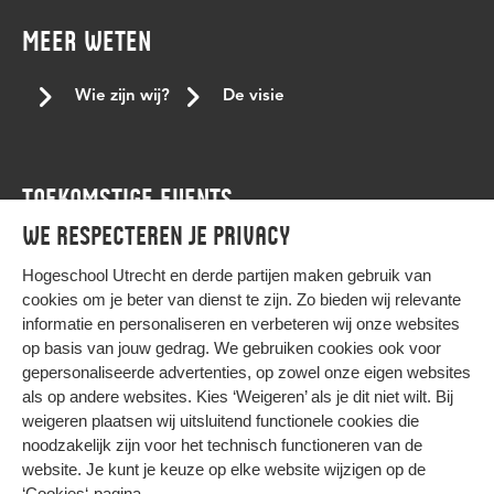
MEER WETEN
Wie zijn wij?
De visie
TOEKOMSTIGE EVENTS
We respecteren je privacy
Agenda
Hogeschool Utrecht en
derde partijen
maken gebruik van
cookies om je beter van dienst te zijn. Zo bieden wij relevante
informatie en personaliseren en verbeteren wij onze websites
op basis van jouw gedrag. We gebruiken cookies ook voor
gepersonaliseerde advertenties, op zowel onze eigen websites
HIER KOMT ALLES SAMEN
als op andere websites. Kies ‘Weigeren’ als je dit niet wilt. Bij
weigeren plaatsen wij uitsluitend functionele cookies die
noodzakelijk zijn voor het technisch functioneren van de
Privacy
website. Je kunt je keuze op elke website wijzigen op de
Cookies
‘Cookies‘-pagina
.