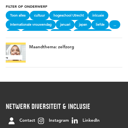
FILTER OP ONDERWERP
Toon alles
cultuur
hogeschool Utrecht
inlcusie
Internationale vrouwendag
januari
japan
liefde
...
love
maandthema
meditatie
mentale gezondheid
Saamhorigheid
sakura
samen
spiritualiteit
valentijn
Maandthema: zelfzorg
vier de lente
vier de liefde
vier het leven
vrouwen
vrouwen aan zet
vrouwengeschiedenis
zelfzorg
NETWERK DIVERSITEIT & INCLUSIE
Contact
Instagram
LinkedIn