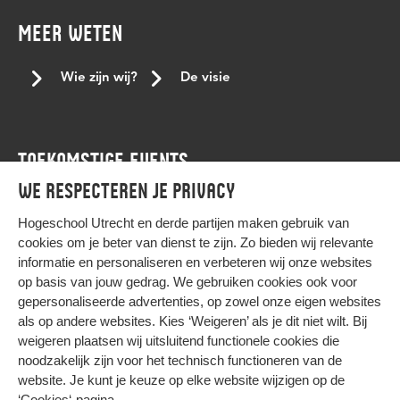
gevoelige gesprekken
gezond
GSA
hbo-ict
MEER WETEN
herdenkingsjaar
herdenkingsjaar slavernijverleden
het netwerk
hogeschool Utrecht
HogeschoolUtrecht
Wie zijn wij?
De visie
hu
HU Home
huiskamer
hulp
ICT
ICT cultuur
Iftar
ikpas
immigratieachtergrond
inclusie
inclusief
TOEKOMSTIGE EVENTS
inclusief onderwijs
inclusieve communicatie
inlcusie
We respecteren je privacy
inspirerende vrouwen
internationale studenten
Agenda
Internationale vrouwendag
internationale vrouwendag 2023
Hogeschool Utrecht en
derde partijen
maken gebruik van
cookies om je beter van dienst te zijn. Zo bieden wij relevante
interview
januari
japan
job offer.
joyce sylvester
informatie en personaliseren en verbeteren wij onze websites
kernteam
kerst
keti koti
Keti koti dialoogtafel
op basis van jouw gedrag. We gebruiken cookies ook voor
gepersonaliseerde advertenties, op zowel onze eigen websites
kleur
koptisch
koptisch-orthodoxe
kracht van verschil
HIER KOMT ALLES SAMEN
als op andere websites. Kies ‘Weigeren’ als je dit niet wilt. Bij
lancering
Landelijke conferentie tegen stagediscriminatie
weigeren plaatsen wij uitsluitend functionele cookies die
noodzakelijk zijn voor het technisch functioneren van de
lbqht
leren
leven met beperking
LGBTQ+
Privacy
website. Je kunt je keuze op elke website wijzigen op de
Cookies
LGBTQI+
LHBTI
LHBTIQA+
LHBTQ+
liefde
‘Cookies‘-pagina
.