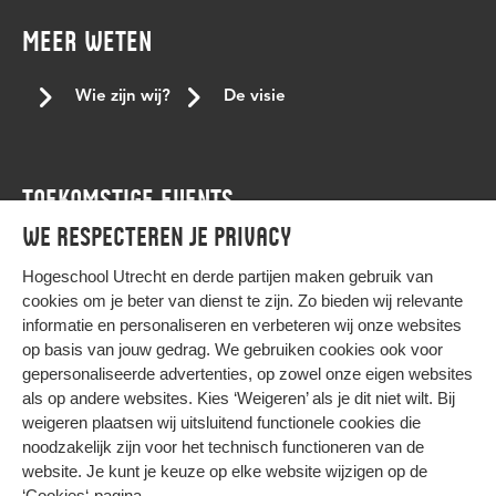
gevoelige gesprekken
gezond
GSA
hbo-ict
MEER WETEN
herdenkingsjaar
herdenkingsjaar slavernijverleden
het netwerk
hogeschool Utrecht
HogeschoolUtrecht
Wie zijn wij?
De visie
hu
HU Home
huiskamer
hulp
ICT
ICT cultuur
Iftar
ikpas
immigratieachtergrond
inclusie
inclusief
TOEKOMSTIGE EVENTS
inclusief onderwijs
inclusieve communicatie
inlcusie
We respecteren je privacy
inspirerende vrouwen
internationale studenten
Agenda
Internationale vrouwendag
internationale vrouwendag 2023
Hogeschool Utrecht en
derde partijen
maken gebruik van
cookies om je beter van dienst te zijn. Zo bieden wij relevante
interview
januari
japan
job offer.
joyce sylvester
informatie en personaliseren en verbeteren wij onze websites
kernteam
kerst
keti koti
Keti koti dialoogtafel
op basis van jouw gedrag. We gebruiken cookies ook voor
gepersonaliseerde advertenties, op zowel onze eigen websites
kleur
koptisch
koptisch-orthodoxe
kracht van verschil
HIER KOMT ALLES SAMEN
als op andere websites. Kies ‘Weigeren’ als je dit niet wilt. Bij
lancering
Landelijke conferentie tegen stagediscriminatie
weigeren plaatsen wij uitsluitend functionele cookies die
noodzakelijk zijn voor het technisch functioneren van de
lbqht
leren
leven met beperking
LGBTQ+
Privacy
website. Je kunt je keuze op elke website wijzigen op de
Cookies
LGBTQI+
LHBTI
LHBTIQA+
LHBTQ+
liefde
‘Cookies‘-pagina
.