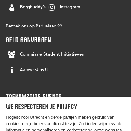
Bergbuddy’s
Instagram
Bezoek ons op Padualaan 99
GELD AANVRAGEN
Commissie Student Initiatieven
Zo werkt het!
TOEKOMSTIGE EVENTS
We respecteren je privacy
Agenda
Hogeschool Utrecht en
derde partijen
maken gebruik van
cookies om je beter van dienst te zijn. Zo bieden wij relevante
informatie en personaliseren en verbeteren wij onze websites