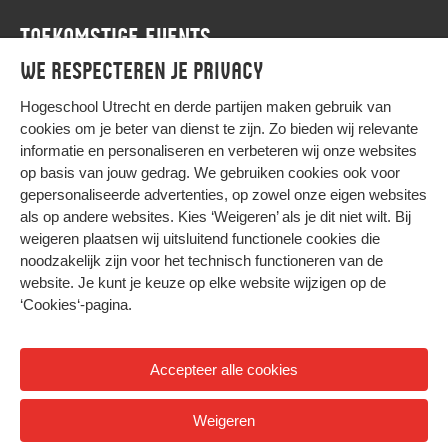
TOEKOMSTIGE EVENTS
We respecteren je privacy
Agenda
Hogeschool Utrecht en
derde partijen
maken gebruik van
cookies om je beter van dienst te zijn. Zo bieden wij relevante
informatie en personaliseren en verbeteren wij onze websites
op basis van jouw gedrag. We gebruiken cookies ook voor
gepersonaliseerde advertenties, op zowel onze eigen websites
HIER KOMT ALLES SAMEN
als op andere websites. Kies ‘Weigeren’ als je dit niet wilt. Bij
weigeren plaatsen wij uitsluitend functionele cookies die
noodzakelijk zijn voor het technisch functioneren van de
Privacy
website. Je kunt je keuze op elke website wijzigen op de
Cookies
‘Cookies‘-pagina
.
Accepteer alle cookies
© 2026 Hogeschool Utrecht
Weigeren