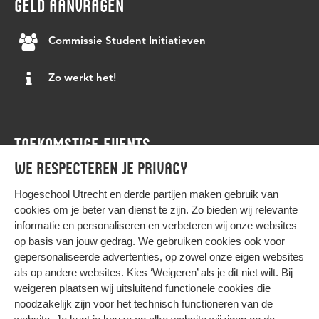
GELD AANVRAGEN
Commissie Student Initiatieven
Zo werkt het!
TOEKOMSTIGE EVENTS
We respecteren je privacy
Agenda
Hogeschool Utrecht en
derde partijen
maken gebruik van
cookies om je beter van dienst te zijn. Zo bieden wij relevante
informatie en personaliseren en verbeteren wij onze websites
op basis van jouw gedrag. We gebruiken cookies ook voor
gepersonaliseerde advertenties, op zowel onze eigen websites
HIER KOMT ALLES SAMEN
als op andere websites. Kies ‘Weigeren’ als je dit niet wilt. Bij
weigeren plaatsen wij uitsluitend functionele cookies die
noodzakelijk zijn voor het technisch functioneren van de
Privacy