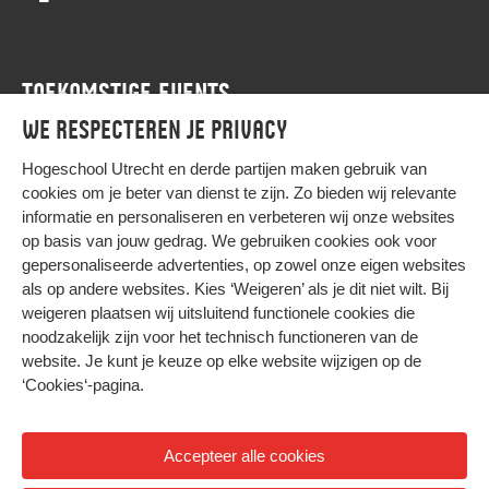
TOEKOMSTIGE EVENTS
We respecteren je privacy
Agenda
Hogeschool Utrecht en
derde partijen
maken gebruik van
cookies om je beter van dienst te zijn. Zo bieden wij relevante
informatie en personaliseren en verbeteren wij onze websites
op basis van jouw gedrag. We gebruiken cookies ook voor
gepersonaliseerde advertenties, op zowel onze eigen websites
HIER KOMT ALLES SAMEN
als op andere websites. Kies ‘Weigeren’ als je dit niet wilt. Bij
weigeren plaatsen wij uitsluitend functionele cookies die
noodzakelijk zijn voor het technisch functioneren van de
Privacy
website. Je kunt je keuze op elke website wijzigen op de
Cookies
‘Cookies‘-pagina
.
Accepteer alle cookies