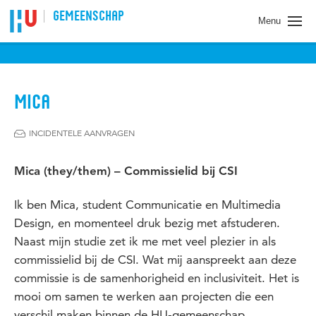
Spring naar pagina inhoud
GEMEENSCHAP
Menu
MICA
INCIDENTELE AANVRAGEN
Mica (they/them) – Commissielid bij CSI
Ik ben Mica, student Communicatie en Multimedia
Design, en momenteel druk bezig met afstuderen.
Naast mijn studie zet ik me met veel plezier in als
commissielid bij de CSI. Wat mij aanspreekt aan deze
commissie is de samenhorigheid en inclusiviteit. Het is
mooi om samen te werken aan projecten die een
verschil maken binnen de HU-gemeenschap.