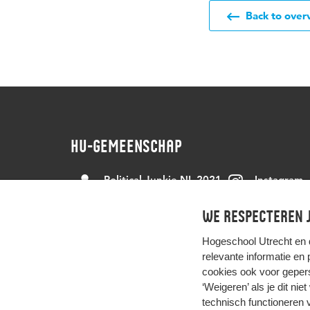
Back to over
HU-GEMEENSCHAP
Political Junkie NL 2021
Instagram
We respecteren j
Bezoek ons op Padualaan 99
Hogeschool Utrecht en
relevante informatie en
cookies ook voor gepers
‘Weigeren’ als je dit nie
technisch functioneren 