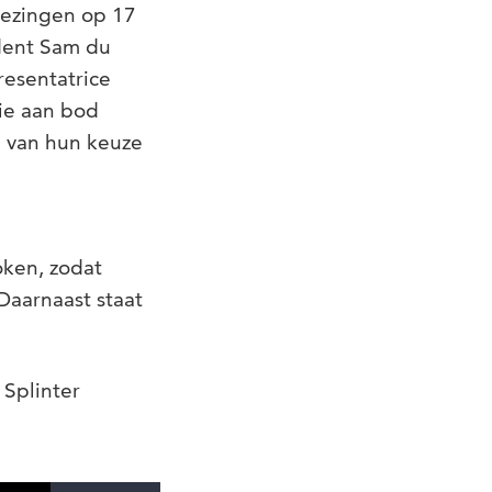
iezingen op 17
dent Sam du
esentatrice
ie aan bod
 van hun keuze
oken, zodat
Daarnaast staat
 Splinter