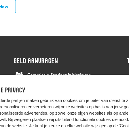
view
GELD AANVRAGEN
Commissie Student Initiatieven
e privacy
Zo werkt het!
derde partijen
maken gebruik van cookies om je beter van dienst te zij
 personaliseren en verbeteren wij onze websites op basis van jouw g
onaliseerde advertenties, op zowel onze eigen websites als op ande
t wilt. Bij weigeren plaatsen wij uitsluitend functionele cookies die nood
HIER KOMT ALLES SAMEN
van de website. Je kunt je keuze op elke website wijzigen op de
‘Cook