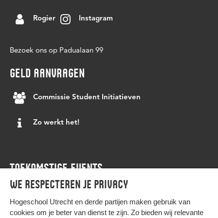
Rogier
Instagram
Bezoek ons op Padualaan 99
GELD AANVRAGEN
Commissie Student Initiatieven
Zo werkt het!
TOEKOMSTIGE EVENTS
We respecteren je privacy
Agenda
Hogeschool Utrecht en
derde partijen
maken gebruik van
cookies om je beter van dienst te zijn. Zo bieden wij relevante