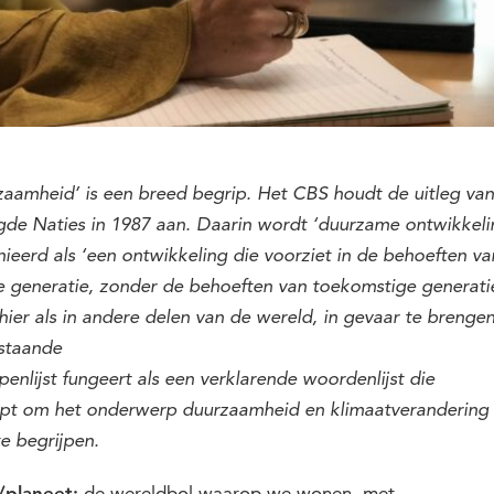
aamheid’ is een breed begrip. Het CBS houdt de uitleg van
gde Naties in 1987 aan. Daarin wordt ‘duurzame ontwikkeli
nieerd als ‘een ontwikkeling die voorziet in de behoeften va
e generatie, zonder de behoeften van toekomstige generati
hier als in andere delen van de wereld, in gevaar te brengen
staande
pen
lijst
fungeert
als
een
verklarende
woordenlijst
die
lpt
om
het
onderwerp duurzaamheid en klimaatverandering
te
begrijpen
.
de wereldbol waarop we wonen, met