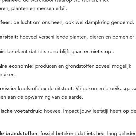
/planeet:
ieren, planten en mensen erbij.
de lucht om ons heen, ook wel dampkring genoemd.
feer:
hoeveel verschillende planten, dieren en bomen er z
ersiteit:
betekent dat iets rond blijft gaan en niet stopt.
ir:
producen en grondstoffen zoveel mogelijk
aire economie:
ruiken.
koolstofdioxide uitstoot. Vrijgekomen broeikasgass
missie:
gen aan de opwarming van de aarde.
hoeveel impact jouw leefstijl heeft op d
ische voetafdruk:
: fossiel betekent dat iets heel lang geleden
le brandstoffen