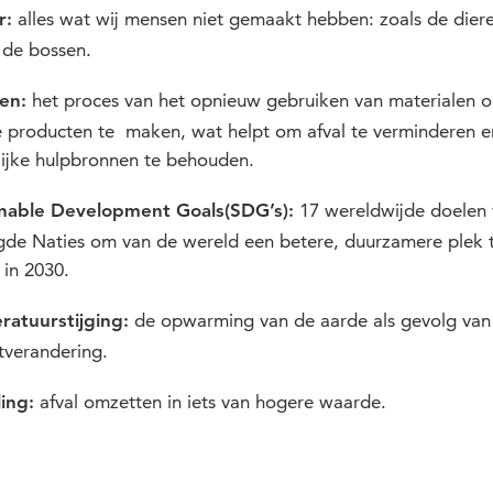
alles wat wij mensen niet gemaakt hebben: zoals de diere
r:
 de bossen.
het
proces van het opnieuw gebruiken van materialen 
en:
 producten te maken, wat helpt om afval te verminderen e
lijke hulpbronnen te behouden.
17 wereldwijde doelen 
inable Development Goals(SDG’s):
gde Naties om van de wereld een betere, duurzamere plek 
in 2030.
de opwarming van de aarde als gevolg van
atuurstijging:
tverandering.
afval omzetten in iets van hogere waarde.
ing: