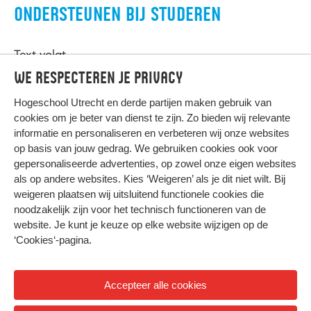
ONDERSTEUNEN BIJ STUDEREN
Text volgt
We respecteren je privacy
Hogeschool Utrecht en
derde partijen
maken gebruik van
cookies om je beter van dienst te zijn. Zo bieden wij relevante
informatie en personaliseren en verbeteren wij onze websites
op basis van jouw gedrag. We gebruiken cookies ook voor
gepersonaliseerde advertenties, op zowel onze eigen websites
HIER KOMT ALLES SAMEN
als op andere websites. Kies ‘Weigeren’ als je dit niet wilt. Bij
weigeren plaatsen wij uitsluitend functionele cookies die
noodzakelijk zijn voor het technisch functioneren van de
Privacy
website. Je kunt je keuze op elke website wijzigen op de
Cookies
‘Cookies‘-pagina
.
Accepteer alle cookies