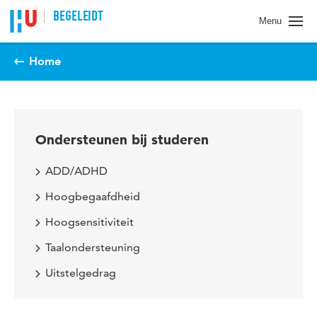
Spring naar pagina inhoud
BEGELEIDT
Menu
Home
Ondersteunen bij studeren
ADD/ADHD
Hoogbegaafdheid
Hoogsensitiviteit
Taalondersteuning
Uitstelgedrag