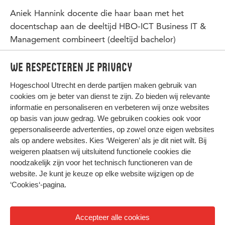
Aniek Hannink docente die haar baan met het
docentschap aan de deeltijd HBO-ICT Business IT &
Management combineert (deeltijd bachelor)
Aanmelden kan via de
website
We respecteren je privacy
Hogeschool Utrecht en
derde partijen
maken gebruik van
cookies om je beter van dienst te zijn. Zo bieden wij relevante
informatie en personaliseren en verbeteren wij onze websites
op basis van jouw gedrag. We gebruiken cookies ook voor
gepersonaliseerde advertenties, op zowel onze eigen websites
HIER KOMT ALLES SAMEN
als op andere websites. Kies ‘Weigeren’ als je dit niet wilt. Bij
weigeren plaatsen wij uitsluitend functionele cookies die
noodzakelijk zijn voor het technisch functioneren van de
Privacy
website. Je kunt je keuze op elke website wijzigen op de
Cookies
‘Cookies‘-pagina
.
Accepteer alle cookies